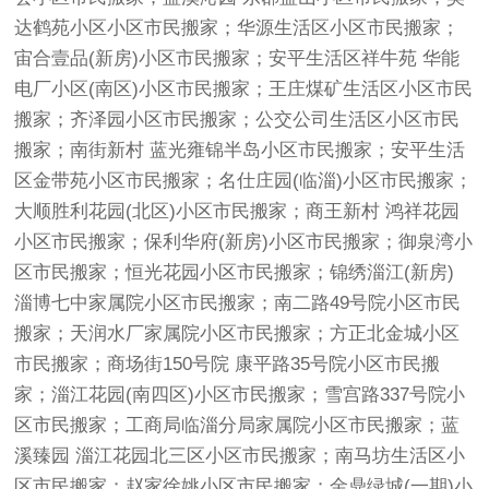
达鹤苑小区小区市民搬家；华源生活区小区市民搬家；
宙合壹品(新房)小区市民搬家；安平生活区祥牛苑 华能
电厂小区(南区)小区市民搬家；王庄煤矿生活区小区市民
搬家；齐泽园小区市民搬家；公交公司生活区小区市民
搬家；南街新村 蓝光雍锦半岛小区市民搬家；安平生活
区金带苑小区市民搬家；名仕庄园(临淄)小区市民搬家；
大顺胜利花园(北区)小区市民搬家；商王新村 鸿祥花园
小区市民搬家；保利华府(新房)小区市民搬家；御泉湾小
区市民搬家；恒光花园小区市民搬家；锦绣淄江(新房)
淄博七中家属院小区市民搬家；南二路49号院小区市民
搬家；天润水厂家属院小区市民搬家；方正北金城小区
市民搬家；商场街150号院 康平路35号院小区市民搬
家；淄江花园(南四区)小区市民搬家；雪宫路337号院小
区市民搬家；工商局临淄分局家属院小区市民搬家；蓝
溪臻园 淄江花园北三区小区市民搬家；南马坊生活区小
区市民搬家；赵家徐姚小区市民搬家；金鼎绿城(一期)小