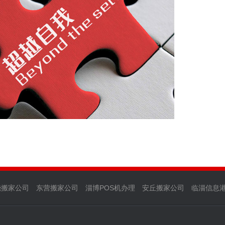
饶搬家公司
东营搬家公司
淄博POS机办理
安丘搬家公司
临淄信息