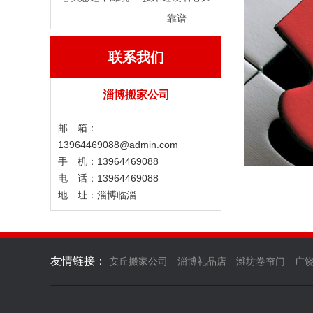
靠谱
联系我们
淄博搬家公司
邮 箱：
13964469088@admin.com
手 机：13964469088
电 话：13964469088
地 址：淄博临淄
友情链接：
安丘搬家公司
淄博礼品店
潍坊卷帘门
广