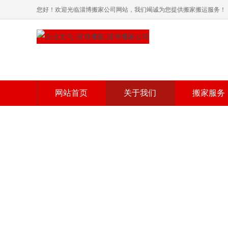
您好！欢迎光临淄博搬家公司网站，我们竭诚为您提供搬家搬运服务！
网站首页
关于我们
搬家服务