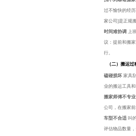
过不愉快的经历
家公司]是正规
时间难协调
上班
议：提前和搬家
行。
（二）搬运过
磕碰损坏
家具刮
业的搬运工具和
搬家师傅不专业
公司，在搬家前
车型不合适
叫的
评估物品数量，