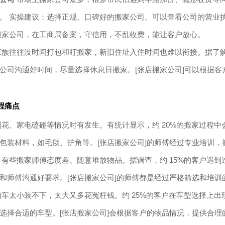
。 实操建议：选择正规、口碑好的搬家公司。可以查看公司的营业
搬家公司，在工商局备案，守信用，不乱收费，能让客户放心。
族往往没时间打包和盯搬家，新旧住址入住时间也难以衔接。据了解，
公司沟通好时间，尽量选择休息日搬家。[张店搬家公司]可以根据
程痛点
花、家电磕碰等情况时有发生。有统计显示，约 20%的搬家过程中
包装材料，如毛毯、护角等。[张店搬家公司]的师傅经过专业培训
有些搬家师傅态度差、随意堆放物品。据调查，约 15%的客户遇到
和师傅沟通好要求。[张店搬家公司]的师傅都是经过严格筛选和培
车太小装不下，太大又多花冤枉钱。约 25%的客户在车型选择上出
选择合适的车型。[张店搬家公司]会根据客户的物品情况，提供合