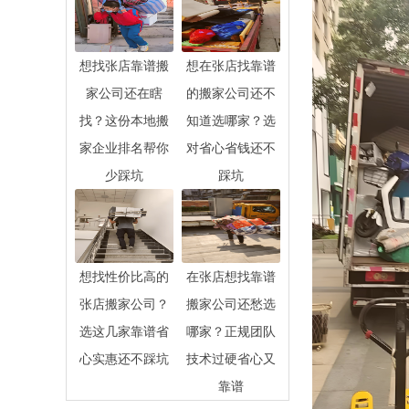
想找张店靠谱搬
想在张店找靠谱
家公司还在瞎
的搬家公司还不
找？这份本地搬
知道选哪家？选
家企业排名帮你
对省心省钱还不
少踩坑
踩坑
想找性价比高的
在张店想找靠谱
张店搬家公司？
搬家公司还愁选
选这几家靠谱省
哪家？正规团队
心实惠还不踩坑
技术过硬省心又
靠谱