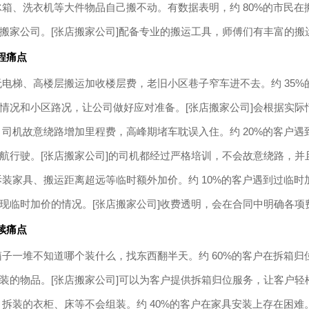
箱、洗衣机等大件物品自己搬不动。有数据表明，约 80%的市民在
搬家公司。[张店搬家公司]配备专业的搬运工具，师傅们有丰富的
程痛点
电梯、高楼层搬运加收楼层费，老旧小区巷子窄车进不去。约 35%
情况和小区路况，让公司做好应对准备。[张店搬家公司]会根据实
司机故意绕路增加里程费，高峰期堵车耽误入住。约 20%的客户遇
航行驶。[张店搬家公司]的司机都经过严格培训，不会故意绕路，
装家具、搬运距离超远等临时额外加价。约 10%的客户遇到过临时
现临时加价的情况。[张店搬家公司]收费透明，会在合同中明确各项
续痛点
子一堆不知道哪个装什么，找东西翻半天。约 60%的客户在拆箱归
装的物品。[张店搬家公司]可以为客户提供拆箱归位服务，让客户轻
拆装的衣柜、床等不会组装。约 40%的客户在家具安装上存在困难