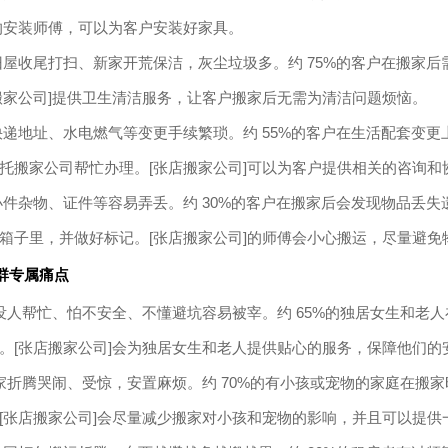
的安装师傅，可以为客户安装好家具。
屋收尾打扫、新家开荒保洁，灰尘垃圾多。约 75%的客户在搬家后
搬家公司]提供卫生清洁服务，让客户搬家后无需为清洁问题烦恼。
递地址、水电燃气等变更手续繁琐。约 55%的客户在生活配套变更
托搬家公司帮忙办理。[张店搬家公司]可以为客户提供相关的咨询和
件杂物、证件等容易弄丢。约 30%的客户在搬家后会发现物品丢失
箱子里，并做好标记。[张店搬家公司]的师傅会小心搬运，尽量避免
群专属痛点
没人帮忙、怕不安全、不懂避坑容易被宰。约 65%的独居女生和老
。[张店搬家公司]会为独居女生和老人提供贴心的服务，保障他们的
家折腾哭闹、受惊，安置麻烦。约 70%的有小孩或宠物的家庭在搬
[张店搬家公司]会尽量减少搬家对小孩和宠物的影响，并且可以提供