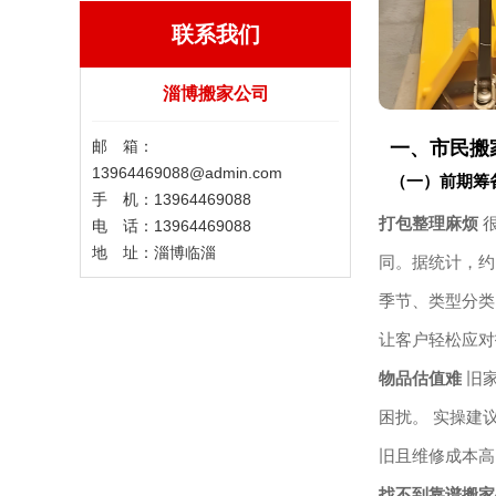
联系我们
淄博搬家公司
邮 箱：
一、市民搬
13964469088@admin.com
（一）前期筹
手 机：13964469088
打包整理麻烦
很
电 话：13964469088
地 址：淄博临淄
同。据统计，约
季节、类型分类
让客户轻松应对
物品估值难
旧家
困扰。 实操建
旧且维修成本高
找不到靠谱搬家